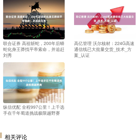
联合证券 高祖斩蛇，200年后蟒
高亿管理 沃尔核材：224G高速
蛇化身王莽找平帝索命，并追赶
通信线已大批量交货_技术_方
刘秀
案_认证
纵信优配 全程997公里！上千选
手在千年蜀道挑战极限越野赛
相关评论