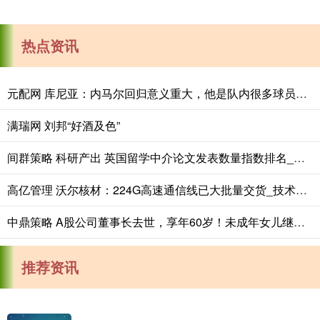
热点资讯
元配网 库尼亚：内马尔回归意义重大，他是队内很多球员的偶像
满瑞网 刘邦“好酒及色”
间群策略 科研产出 英国留学中介论文发表数量指数排名_学术_高等教育
高亿管理 沃尔核材：224G高速通信线已大批量交货_技术_方案_认证
中鼎策略 A股公司董事长去世，享年60岁！未成年女儿继承超9亿元股票，相关股份所对应的一切权利均由其母亲行使
推荐资讯