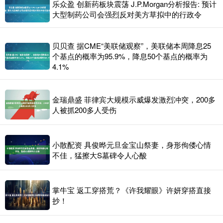
乐众盈 创新药板块震荡 J.P.Morgan分析报告: 预计
大型制药公司会强烈反对美方草拟中的行政令
贝贝查 据CME“美联储观察”，美联储本周降息25
个基点的概率为95.9%，降息50个基点的概率为
4.1%
金瑞鼎盛 菲律宾大规模示威爆发激烈冲突，200多
人被抓200多人受伤
小散配资 具俊晔元旦金宝山祭妻，身形佝偻心情
不佳，猛擦大S墓碑令人心酸
掌牛宝 返工穿搭荒？《许我耀眼》许妍穿搭直接
抄！