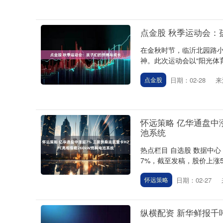
点金股 秋季运动会：
在金秋时节，临沂北园路小
神。此次运动会以“阳光体育
日期：02-28
来
点金股
怀远策略 亿华通盘中涨
池系统
热点栏目 自选股 数据中心
7%，截至发稿，股价上涨5.9
日期：02-27
怀远策略
纵横配资 新华鲜报千