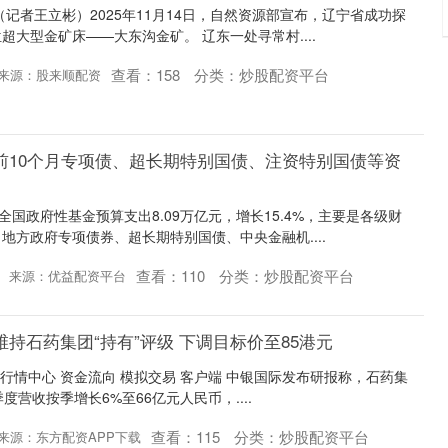
（记者王立彬）2025年11月14日，自然资源部宣布，辽宁省成功探
大型金矿床——大东沟金矿。 辽东一处寻常村....
查看：
158
分类：
炒股配资平台
来源：股来顺配资
前10个月专项债、超长期特别国债、注资特别国债等资
全国政府性基金预算支出8.09万亿元，增长15.4%，主要是各级财
地方政府专项债券、超长期特别国债、中央金融机....
查看：
110
分类：
炒股配资平台
来源：优益配资平台
维持石药集团“持有”评级 下调目标价至85港元
 行情中心 资金流向 模拟交易 客户端 中银国际发布研报称，石药集
季度营收按季增长6%至66亿元人民币，....
查看：
115
分类：
炒股配资平台
来源：东方配资APP下载