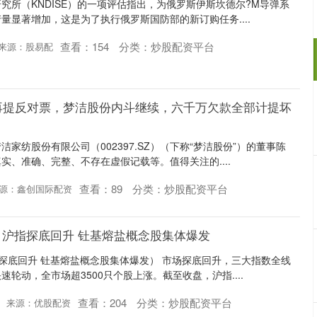
究所（KNDISE）的一项评估指出，为俄罗斯伊斯坎德尔?M导弹系
量显著增加，这是为了执行俄罗斯国防部的新订购任务....
查看：
154
分类：
炒股配资平台
来源：股易配
事再提反对票，梦洁股份内斗继续，六千万欠款全部计提坏
家纺股份有限公司（002397.SZ）（下称“梦洁股份”）的董事陈
实、准确、完整、不存在虚假记载等。值得关注的....
查看：
89
分类：
炒股配资平台
源：鑫创国际配资
：沪指探底回升 钍基熔盐概念股集体爆发
探底回升 钍基熔盐概念股集体爆发） 市场探底回升，三大指数全线
轮动，全市场超3500只个股上涨。截至收盘，沪指....
查看：
204
分类：
炒股配资平台
来源：优股配资