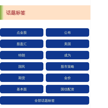
话题标签
点金股
公布
股盈汇
美国
特朗
成为
国民
股市策略
期货
金价
基本面
国信配资
全部话题标签