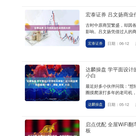
宏泰证券 吕文扬商业
古时中原商贸繁盛，却因
影响。吕文扬凭借过人的商
日期：06-12
宏泰证券
上证指数
3940.04
.40
2.13%
39.68
1.
达麟操盘 学平面设计
小白
最近好多小伙伴问我："想
圈摸爬滚打多年的老司机，
日期：05-12
达麟操盘
启点优配 全屋WiFi
板