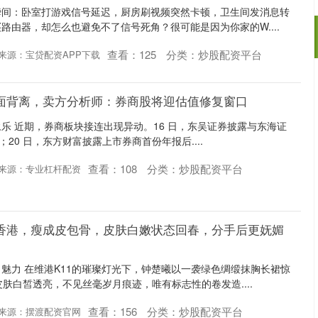
瞬间：卧室打游戏信号延迟，厨房刷视频突然卡顿，卫生间发消息转
路由器，却怎么也避免不了信号死角？很可能是因为你家的W....
查看：
125
分类：
炒股配资平台
来源：宝贷配资APP下载
本面背离，卖方分析师：券商股将迎估值修复窗口
孙永乐 近期，券商板块接连出现异动。16 日，东吴证券披露与东海证
；20 日，东方财富披露上市券商首份年报后....
查看：
108
分类：
炒股配资平台
来源：专业杠杆配资
身香港，瘦成皮包骨，皮肤白嫩状态回春，分手后更妩媚
魅力 在维港K11的璀璨灯光下，钟楚曦以一袭绿色绸缎抹胸长裙惊
肤白皙透亮，不见丝毫岁月痕迹，唯有标志性的卷发造....
查看：
156
分类：
炒股配资平台
来源：摆渡配资官网