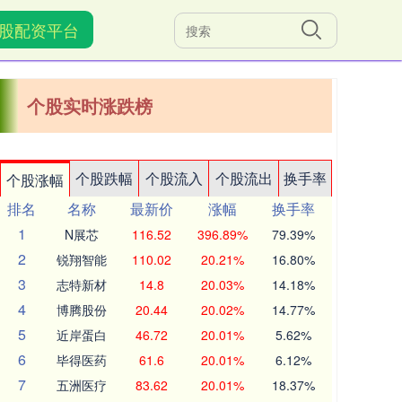
股配资平台
个股实时涨跌榜
个股跌幅
个股流入
个股流出
换手率
个股涨幅
排名
名称
最新价
涨幅
换手率
1
N展芯
116.52
396.89%
79.39%
2
锐翔智能
110.02
20.21%
16.80%
3
志特新材
14.8
20.03%
14.18%
4
博腾股份
20.44
20.02%
14.77%
5
近岸蛋白
46.72
20.01%
5.62%
6
毕得医药
61.6
20.01%
6.12%
7
五洲医疗
83.62
20.01%
18.37%