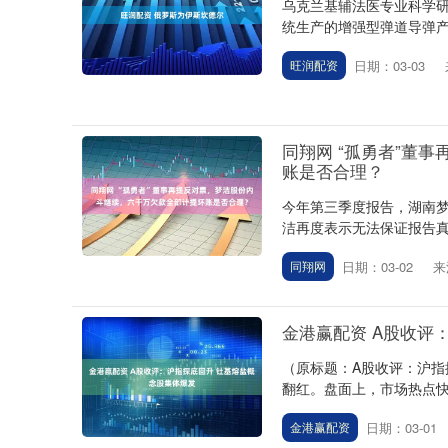
乌克兰基辅法医专业科学研
统生产的增强型弹道导弹产
日期：03-03
旺润配资
同翔网 “孤勇者”董
账是否合理？
今年第三季度报告，湖南梦洁
洁再度表示无法保证报告真
日期：03-02
来
同翔网
金港赢配资 A股收评
（原标题：A股收评：沪指
翻红。盘面上，市场热点快速
日期：03-01
金港赢配资