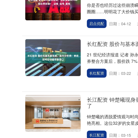
你是否也经历过这些崩溃
圈圈……明明花了大价钱买
日期：04-12
启点优配
长红配资 股价与基
21 世纪经济报道 记者 
券整合方案后，股价跌 7%
日期：03-22
长红配资
长江配资 钟楚曦现
了
钟楚曦的洒脱爱情观与时尚
艳亮相。这位32岁的女星皮
日期：03-15
长江配资