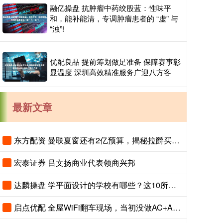
融亿操盘 抗肿瘤中药绞股蓝：性味平
和，能补能清，专调肿瘤患者的 “虚” 与
“浊”!
优配良品 提前筹划做足准备 保障赛事彰
显温度 深圳高效精准服务广迎八方客
最新文章
东方配资 曼联夏窗还有2亿预算，揭秘拉爵买人价格上限！恐无新援参与集训
宏泰证券 吕文扬商业代表领商兴邦
达麟操盘 学平面设计的学校有哪些？这10所宝藏院校值得一看！_课程_教学_小白
启点优配 全屋WiFi翻车现场，当初没做AC+AP，现在想拆墙！_设备_信号_面板