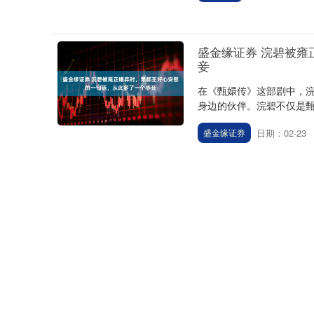
盛金缘证券 浣碧被
妾
在《甄嬛传》这部剧中，
身边的伙伴。浣碧不仅是甄
日期：02-23
盛金缘证券
3G配资 殷满仓 灞河
小雪节气的次日，西安城
纱似的、温吞吞的一团暖光
日期：02-22
3G配资
稳赢配资 别emo了