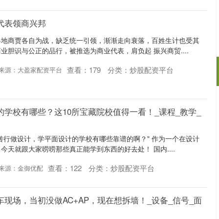
代表领商兴邦
各地商贾各自为战，缺乏统一引领，渐渐走向衰落，百姓生计也受其
业胆识与公正的品行，被推选为商业代表，肩负起 振兴商贸....
查看：
179
分类：
炒股配资平台
来源：大盈家配资平台
深证成指
14311.01
02%
200.89
1.42%
的学校有哪些？这10所宝藏院校值得一看！_课程_教学_
转行做设计，学平面设计的学校有哪些靠谱的啊？" 作为一个在设计
今天就跟大家唠唠那些真正能学到东西的好去处！ 国内....
查看：
122
分类：
炒股配资平台
来源：金御优配
翻车现场，当初没做AC+AP，现在想拆墙！_设备_信号_面