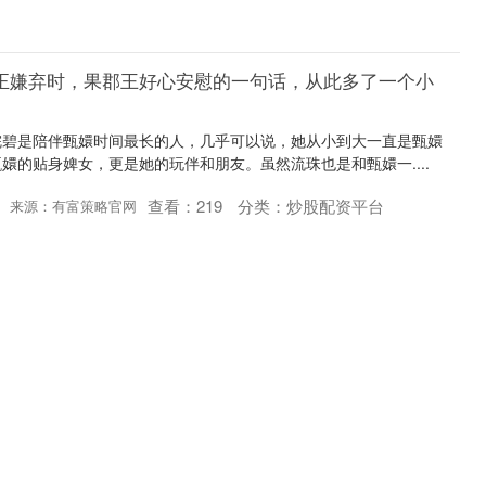
雍正嫌弃时，果郡王好心安慰的一句话，从此多了一个小
浣碧是陪伴甄嬛时间最长的人，几乎可以说，她从小到大一直是甄嬛
嬛的贴身婢女，更是她的玩伴和朋友。虽然流珠也是和甄嬛一....
查看：
219
分类：
炒股配资平台
来源：有富策略官网
石
里竟意外地出了太阳。不是那种明晃晃、刺人眼的亮，而是隔着层薄
，懒懒地照着。心里头一动，便又动了去灞桥的念头。这念头....
查看：
211
分类：
炒股配资平台
来源：南宁股票配资网APP下载
！这3个生肖冬季贵人护体，事事顺心，数钱数到手软！