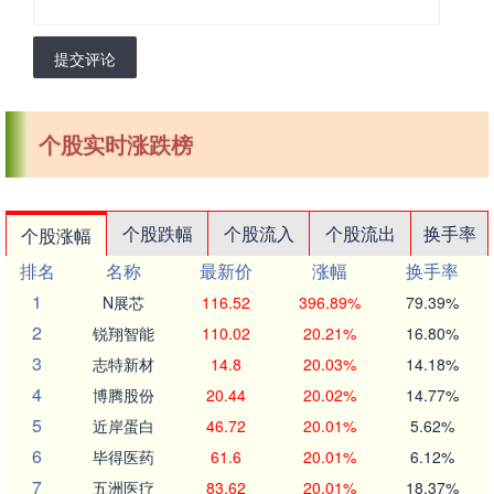
提交评论
个股实时涨跌榜
个股跌幅
个股流入
个股流出
换手率
个股涨幅
排名
名称
最新价
涨幅
换手率
1
N展芯
116.52
396.89%
79.39%
2
锐翔智能
110.02
20.21%
16.80%
3
志特新材
14.8
20.03%
14.18%
4
博腾股份
20.44
20.02%
14.77%
5
近岸蛋白
46.72
20.01%
5.62%
6
毕得医药
61.6
20.01%
6.12%
7
五洲医疗
83.62
20.01%
18.37%