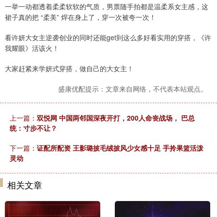
一举一动都透着柔柔软软的气质，男票随手拍都是温柔系女主感，这
裙子真的把 “柔美” 焊在身上了，穿一次被夸一次！
看许妍大女主逆袭创业的同时还能get到这么多好看实用的穿搭，《许
我耀眼》活该火！
大家赶紧来学妍式穿搭，做自己的大女主！
盛康优配提示：文章来自网络，不代表本站观点。
上一篇：
双悦网 中国两邻国深夜开打，200人命丧战场， 巴总
统：寸步不让？
下一篇：
证配所配资 王影璐披毛绒披风少女感十足 手拎果篮活泼
灵动
相关文章