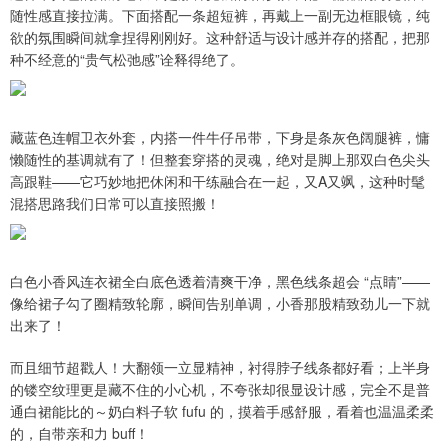
随性感直接拉满。下面搭配一条超短裤，再戴上一副无边框眼镜，纯
欲的氛围瞬间就拿捏得刚刚好。这种舒适与设计感并存的搭配，把那
种不经意的“贵气松弛感”诠释得绝了。
藏蓝色连帽卫衣外套，内搭一件牛仔吊带，下身是条灰色阔腿裤，慵
懒随性的基调就有了！但整套穿搭的灵魂，绝对是脚上那双白色尖头
高跟鞋——它巧妙地把休闲和干练融合在一起，又A又飒，这种时髦
混搭思路我们日常可以直接照搬！
白色小香风连衣裙全白底色透着清爽干净，黑色线条超会 “点睛”——
像给裙子勾了圈精致轮廓，瞬间告别单调，小香那股精致劲儿一下就
出来了！
而且细节超戳人！大翻领一立显精神，衬得脖子线条都好看；上半身
的镂空纹理更是藏不住的小心机，不夸张却很显设计感，完全不是普
通白裙能比的～奶白料子软 fufu 的，摸着手感舒服，看着也温温柔柔
的，自带亲和力 buff！