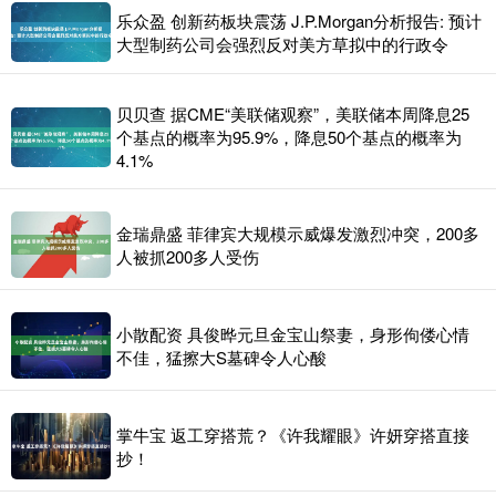
乐众盈 创新药板块震荡 J.P.Morgan分析报告: 预计
大型制药公司会强烈反对美方草拟中的行政令
贝贝查 据CME“美联储观察”，美联储本周降息25
个基点的概率为95.9%，降息50个基点的概率为
4.1%
金瑞鼎盛 菲律宾大规模示威爆发激烈冲突，200多
人被抓200多人受伤
小散配资 具俊晔元旦金宝山祭妻，身形佝偻心情
不佳，猛擦大S墓碑令人心酸
掌牛宝 返工穿搭荒？《许我耀眼》许妍穿搭直接
抄！