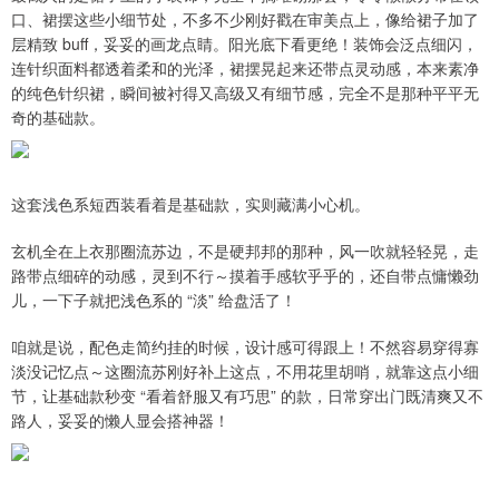
口、裙摆这些小细节处，不多不少刚好戳在审美点上，像给裙子加了
层精致 buff，妥妥的画龙点睛。阳光底下看更绝！装饰会泛点细闪，
连针织面料都透着柔和的光泽，裙摆晃起来还带点灵动感，本来素净
的纯色针织裙，瞬间被衬得又高级又有细节感，完全不是那种平平无
奇的基础款。
这套浅色系短西装看着是基础款，实则藏满小心机。
玄机全在上衣那圈流苏边，不是硬邦邦的那种，风一吹就轻轻晃，走
路带点细碎的动感，灵到不行～摸着手感软乎乎的，还自带点慵懒劲
儿，一下子就把浅色系的 “淡” 给盘活了！
咱就是说，配色走简约挂的时候，设计感可得跟上！不然容易穿得寡
淡没记忆点～这圈流苏刚好补上这点，不用花里胡哨，就靠这点小细
节，让基础款秒变 “看着舒服又有巧思” 的款，日常穿出门既清爽又不
路人，妥妥的懒人显会搭神器！