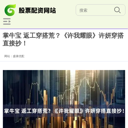
掌牛宝 返工穿搭荒？《许我耀眼》许妍穿搭
直接抄！
网站：盛康优配