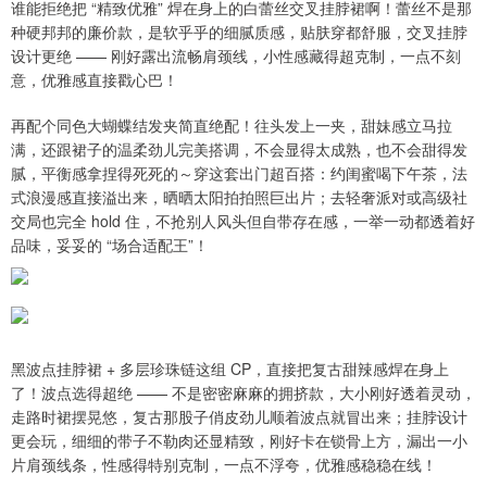
谁能拒绝把 “精致优雅” 焊在身上的白蕾丝交叉挂脖裙啊！蕾丝不是那
种硬邦邦的廉价款，是软乎乎的细腻质感，贴肤穿都舒服，交叉挂脖
设计更绝 —— 刚好露出流畅肩颈线，小性感藏得超克制，一点不刻
意，优雅感直接戳心巴！
再配个同色大蝴蝶结发夹简直绝配！往头发上一夹，甜妹感立马拉
满，还跟裙子的温柔劲儿完美搭调，不会显得太成熟，也不会甜得发
腻，平衡感拿捏得死死的～穿这套出门超百搭：约闺蜜喝下午茶，法
式浪漫感直接溢出来，晒晒太阳拍拍照巨出片；去轻奢派对或高级社
交局也完全 hold 住，不抢别人风头但自带存在感，一举一动都透着好
品味，妥妥的 “场合适配王”！
黑波点挂脖裙 + 多层珍珠链这组 CP，直接把复古甜辣感焊在身上
了！波点选得超绝 —— 不是密密麻麻的拥挤款，大小刚好透着灵动，
走路时裙摆晃悠，复古那股子俏皮劲儿顺着波点就冒出来；挂脖设计
更会玩，细细的带子不勒肉还显精致，刚好卡在锁骨上方，漏出一小
片肩颈线条，性感得特别克制，一点不浮夸，优雅感稳稳在线！