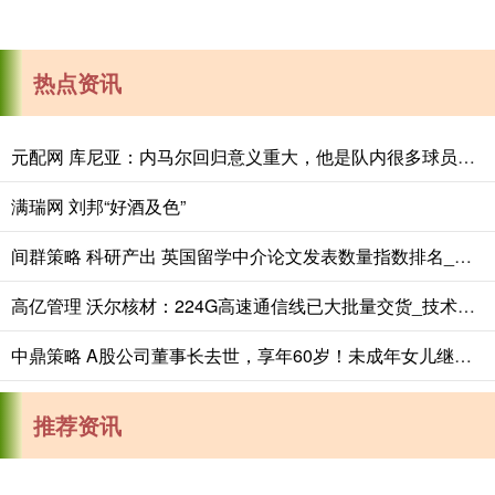
热点资讯
元配网 库尼亚：内马尔回归意义重大，他是队内很多球员的偶像
满瑞网 刘邦“好酒及色”
间群策略 科研产出 英国留学中介论文发表数量指数排名_学术_高等教育
高亿管理 沃尔核材：224G高速通信线已大批量交货_技术_方案_认证
中鼎策略 A股公司董事长去世，享年60岁！未成年女儿继承超9亿元股票，相关股份所对应的一切权利均由其母亲行使
推荐资讯