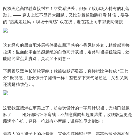
配双黑色高跟鞋直接封神！甜柔感没丢，但多了股职场人特有的利落
劲儿 —— 穿去上班不显得太甜腻，又比刻板通勤装好看 N 倍，妥妥
的 “温柔姐姐风 + 职场干练感” 双在线，走在路上同事都要问链接！
这套经典的黑白配外层搭件带点肌理感的小香风短外套，精致感直接
拉满；里面配条垂坠感超绝的白色高开衩裙，走路时裙摆轻轻晃，还
能隐约露点儿脚踝，灵动又不刻意～
下脚蹬双黑色长筒靴更绝！靴筒贴腿还显高，直接把比例拉成 “三七
分” 既视感，腿长像开了滤镜一样！整套穿下来气场超足，又甜又飒
还满是精致范儿。
这套我直接焊在审美上了，超会玩设计的一字肩针织裙，光领口就赢
麻了 —— 刚好漏出纤细肩线，不刻意露肉却超显温柔，收腰版型更是
藏满小心机，轻轻一掐就有小蛮腰，谁穿谁显比例好！
最戳人的是裙子上的小装饰，完全不搞堆砌那套，零零散散分布在领