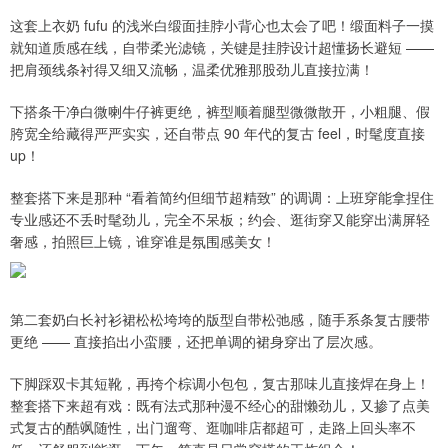
这套上衣奶 fufu 的浅米白缎面挂脖小背心也太会了吧！缎面料子一摸
就知道质感在线，自带柔光滤镜，关键是挂脖设计超懂扬长避短 ——
把肩颈线条衬得又细又流畅，温柔优雅那股劲儿直接拉满！
下搭条干净白微喇牛仔裤更绝，裤型顺着腿型微微散开，小粗腿、假
胯宽全给藏得严严实实，还自带点 90 年代的复古 feel，时髦度直接
up！
整套搭下来是那种 “看着简约但细节超精致” 的调调：上班穿能拿捏住
专业感还不丢时髦劲儿，完全不呆板；约会、逛街穿又能穿出满屏轻
奢感，拍照巨上镜，谁穿谁是氛围感美女！
第二套奶白长衬衫裙松松垮垮的版型自带松弛感，随手系条复古腰带
更绝 —— 直接掐出小蛮腰，还把单调的裙身穿出了层次感。
下脚踩双卡其短靴，再挎个棕调小包包，复古那味儿直接焊在身上！
整套搭下来超有戏：既有法式那种漫不经心的甜懒劲儿，又掺了点美
式复古的酷飒随性，出门遛弯、逛咖啡店都超可，走路上回头率不