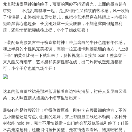
尤其那泼墨网纱袖绝绝子，薄薄的网纱不闷还透光，上面的墨点超有
讲究 —— 不是乱糟糟堆一起，是那种随性又精致的艺术感，风一吹袖
子轻轻晃，走路都带点灵动劲儿，像把小艺术品穿在胳膊上～内搭的
短款黑背心也超会！长度刚好露一丢丢腰腹，不刻意露肉但超显利
落，还能悄悄把腰线往上提，小个子姐妹狂喜！
下装配条高腰复古牛仔裤直接封神！带点磨白的牛仔色超有年代感，
和上半身的个性风完美搭调，高腰一拉直接卡到腰最细的地方，“上短
下长” 的黄金比例一下就出来了，腿长视觉上直接加 5cm！整套穿下
来又酷又有细节，艺术感和实穿性都在线，出门炸街或逛潮店都超
可，小个子穿也能气场全开！
这套的蓝白蕾丝裙是那种蓝调掺着白边特别清新，衬得人又显白又温
柔，女人味直接从裙摆的小细节里冒出来～
最贴心的是收腰设计！掐得位置巨准，刚好卡在腰最细的地方，不管
是小腰精还是有点小肚腩的姐妹，穿上都能显曲线还不勒肉，各种身
材都能 hold 住，完全不用怕踩雷～出门约会配双低跟凉鞋绝了！鞋跟
不高走路超稳，还能悄悄拉长腿型，走在街边吹着风，裙摆轻轻晃，