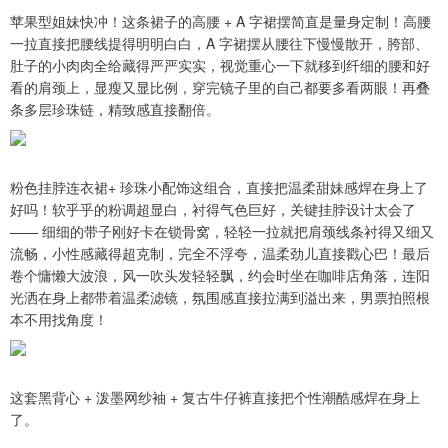
苹果型姐妹快冲！这条裙子的高腰 + A 字裙摆简直是量身定制！高腰
一拉直接把腰线提得明明白白，A 字裙摆从腰往下慢慢散开，胯部、
肚子的小肉肉全给藏得严严实实，视觉重心一下就移到纤细的腰和好
看的肩颈上，显瘦又显比例，穿完镜子里的自己都要多看两眼！再叠
条多层珍珠链，精致感直接翻倍。
粉色挂脖连衣裙+ 珍珠小配饰这组合，直接把温柔甜妹感焊在身上了
好吗！软乎乎的粉调超显白，衬得气色巨好，关键挂脖设计太会了
—— 细细的带子刚好卡在锁骨窝，轻轻一拉就把肩颈线条衬得又细又
流畅，小性感藏得超克制，完全不浮夸，温柔劲儿直接戳心巴！最后
卷个慵懒大波浪，风一吹头发轻轻飘，约会时坐在咖啡店角落，连阳
光洒在身上都带着温柔滤镜，氛围感直接拉满到溢出来，男票拍照根
本不用找角度！
这套黑背心 + 泼墨网纱袖 + 复古牛仔裤直接把个性潮酷感焊在身上
了。