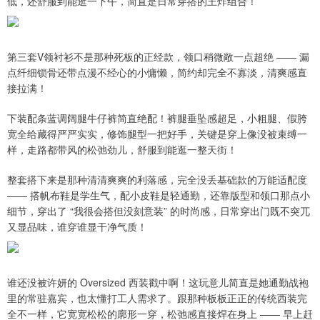
低，还舒服到能逛一下午，简直是日常穿搭的王炸组合！
第三套V领衬衫不是那种死板的正经款，领口稍微敞一点超绝 —— 漏
点纤细锁骨还带点漫不经心的小慵懒，简约却完全不寡淡，清爽感直
接拉满！
下装配条蓝调阔腿牛仔裤简直绝配！裤腿垂坠感超足，小粗腿、假胯
宽全给藏得严严实实，修饰腿型一把好手，关键是穿上像没被束缚一
样，走路都带风的松弛劲儿，舒服到能逛一整天街！
整套搭下来是那种清清爽爽的利落感，完全没丢基础款的万能适配度
—— 搭帆布鞋是学生气，配小皮鞋是轻通勤，还靠版型和领口那点小
细节，穿出了 “我很会搭但没刻意装” 的时尚感，日常穿出门既不突兀
又显品味，谁穿谁显干净气质！
谁还没被许妍的 Oversized 西装戳中啊！这玩意儿简直是她通勤战袍
里的常驻嘉宾，也太懂打工人需求了。跟那种板板正正的传统西装完
全不一样，它宽宽松松的廓形一穿，松弛感直接焊在身上 —— 早上赶