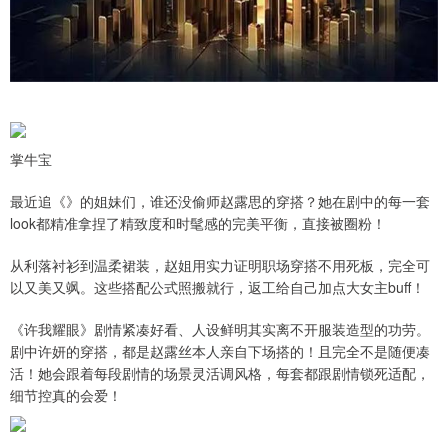
掌牛宝
最近追《》的姐妹们，谁还没偷师赵露思的穿搭？她在剧中的每一套
look都精准拿捏了精致度和时髦感的完美平衡，直接被圈粉！
从利落衬衫到温柔裙装，赵姐用实力证明职场穿搭不用死板，完全可
以又美又飒。这些搭配公式照搬就行，返工给自己加点大女主buff！
《许我耀眼》剧情紧凑好看、人设鲜明其实离不开服装造型的功劳。
剧中许妍的穿搭，都是赵露丝本人亲自下场搭的！且完全不是随便凑
活！她会跟着每段剧情的场景灵活调风格，每套都跟剧情锁死适配，
细节控真的会爱！