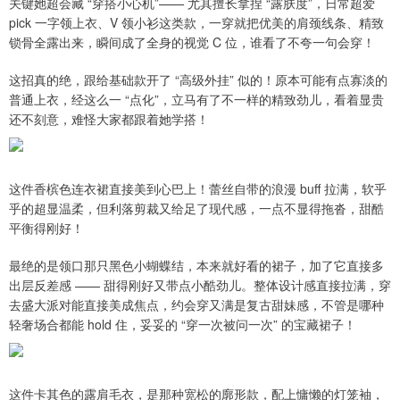
关键她超会藏 “穿搭小心机”—— 尤其擅长拿捏 “露肤度”，日常超爱
pick 一字领上衣、V 领小衫这类款，一穿就把优美的肩颈线条、精致
锁骨全露出来，瞬间成了全身的视觉 C 位，谁看了不夸一句会穿！
这招真的绝，跟给基础款开了 “高级外挂” 似的！原本可能有点寡淡的
普通上衣，经这么一 “点化”，立马有了不一样的精致劲儿，看着显贵
还不刻意，难怪大家都跟着她学搭！
这件香槟色连衣裙直接美到心巴上！蕾丝自带的浪漫 buff 拉满，软乎
乎的超显温柔，但利落剪裁又给足了现代感，一点不显得拖沓，甜酷
平衡得刚好！
最绝的是领口那只黑色小蝴蝶结，本来就好看的裙子，加了它直接多
出层反差感 —— 甜得刚好又带点小酷劲儿。整体设计感直接拉满，穿
去盛大派对能直接美成焦点，约会穿又满是复古甜妹感，不管是哪种
轻奢场合都能 hold 住，妥妥的 “穿一次被问一次” 的宝藏裙子！
这件卡其色的露肩毛衣，是那种宽松的廓形款，配上慵懒的灯笼袖，