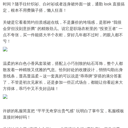
时间？随手往针织衫、白衬衫或者连身裙外面一披，通勤 look 直接搞
定，根本不用费脑子搭，懒人狂喜！
关键是它看着简约但质感超在线，不是廉价的垮塌感，是那种 “我很
会穿但没刻意折腾” 的精致劲儿。说它是职场衣柜里的 “投资王者” 一
点不夸张，买一件能搭大半个衣柜，穿好几年都不过时，闭眼入都不
亏！
温柔的米白色小香风套装裙，搭配上小巧别致的钻石耳饰，整个人都
散发着一种精致又优雅的气息。恰到好处的收腰设计，悄悄勾勒出身
形线条，显高显温柔～这一套真的可以说是“乖乖牌”穿搭的满分答案
了，不管是初次见家长，还是参加一些正式场合，都能让你看起来大
方得体，乖巧中又不失好品味！
许妍的私服简直把 “平平无奇穿出贵气感” 玩明白了掌牛宝，私服模板
直接封神好吗！