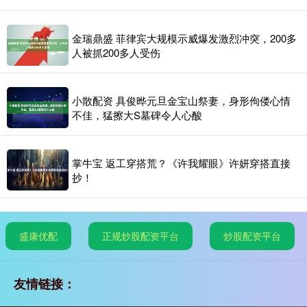
金瑞鼎盛 菲律宾大规模示威爆发激烈冲突，200多
人被抓200多人受伤
小散配资 具俊晔元旦金宝山祭妻，身形佝偻心情
不佳，猛擦大S墓碑令人心酸
掌牛宝 返工穿搭荒？《许我耀眼》许妍穿搭直接
抄！
盛康优配
正规炒股配资平台
炒股配资平台
友情链接：