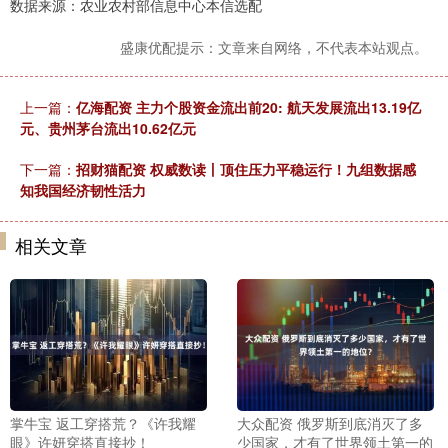
数据来源：农业农村部信息中心本信选配
盛康优配提示：文章来自网络，不代表本站观点。
上一篇：
亿海配资 主力个股资金流出前20: 航天发展流出13.19亿
元、贵州茅台流出10.62亿元
下一篇：
招财猫配资 权威数读丨顶住压力平稳运行！九组数据感
知我国经济韧性活力
相关文章
掌牛宝 返工穿搭荒？《许我耀
大众配资 俄罗斯到底消灭了多
眼》许妍穿搭直接抄！
少国家，才有了世界领土第一的