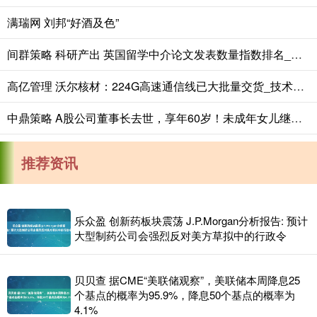
满瑞网 刘邦“好酒及色”
间群策略 科研产出 英国留学中介论文发表数量指数排名_学术_高等教育
高亿管理 沃尔核材：224G高速通信线已大批量交货_技术_方案_认证
中鼎策略 A股公司董事长去世，享年60岁！未成年女儿继承超9亿元股票，相关股份所对应的一切权利均由其母亲行使
推荐资讯
乐众盈 创新药板块震荡 J.P.Morgan分析报告: 预计
大型制药公司会强烈反对美方草拟中的行政令
贝贝查 据CME“美联储观察”，美联储本周降息25
个基点的概率为95.9%，降息50个基点的概率为
4.1%