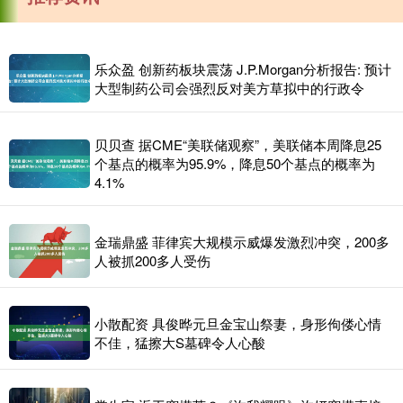
乐众盈 创新药板块震荡 J.P.Morgan分析报告: 预计
大型制药公司会强烈反对美方草拟中的行政令
贝贝查 据CME“美联储观察”，美联储本周降息25
个基点的概率为95.9%，降息50个基点的概率为
4.1%
金瑞鼎盛 菲律宾大规模示威爆发激烈冲突，200多
人被抓200多人受伤
小散配资 具俊晔元旦金宝山祭妻，身形佝偻心情
不佳，猛擦大S墓碑令人心酸