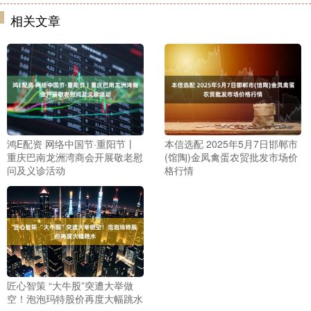
相关文章
鸿E配资 网络中国节·重阳节丨
本信选配 2025年5月7日邯郸市
重庆巴南龙洲湾商会开展敬老慰
(馆陶)金凤禽蛋农贸批发市场价
问及义诊活动
格行情
匠心智策 “大牛股”突遭大举做
空！泡泡玛特股价再度大幅跳水