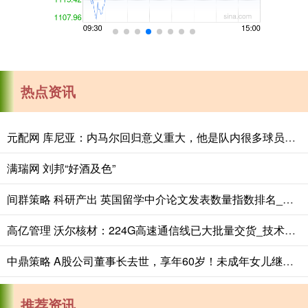
热点资讯
元配网 库尼亚：内马尔回归意义重大，他是队内很多球员的偶像
满瑞网 刘邦“好酒及色”
间群策略 科研产出 英国留学中介论文发表数量指数排名_学术_高等教育
高亿管理 沃尔核材：224G高速通信线已大批量交货_技术_方案_认证
中鼎策略 A股公司董事长去世，享年60岁！未成年女儿继承超9亿元股票，相关股份所对应的一切权利均由其母亲行使
推荐资讯