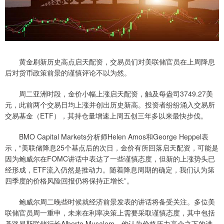
黄金刷新历史高点启天配资，交易员们对美联储官员在上周降息
后对货币政策前景的谨慎评论不以为然。
周二亚洲时段，金价小幅上涨启天配资，触及每盎司3749.27美
元，此前两个交易日均上涨并创出历史新高。投资者纷纷涌入交易所
交易基金（ETF），其持仓量增速上周五创三年多以来最快步伐。
BMO Capital Markets分析师Helen Amos和George Heppel表
示，“美联储降息25个基点后的次日，金价有所回落启天配资，可能是
因为鲍威尔在FOMC讲话中表达了一些谨慎态度，但新的上涨势头已
经形成，ETF流入仍然是推动力。随着降息周期的确定，我们认为第
四季度的价格风险回报仍将保持正增长”。
鲍威尔周二晚些时候就经济前景发表的讲话将备受关注。多位美
联储官员周一重申，未来在利率决策上需要采取谨慎态度，其中包括
圣路易斯联储行长Alberto Musalem，他认为价格压力高企之下的进