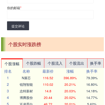
你的邮箱
*
提交评论
个股实时涨跌榜
个股跌幅
个股流入
个股流出
换手率
个股涨幅
排名
名称
最新价
涨幅
换手率
1
N展芯
116.52
396.89%
79.39%
2
锐翔智能
110.02
20.21%
16.80%
3
志特新材
14.8
20.03%
14.18%
4
博腾股份
20.44
20.02%
14.77%
5
近岸蛋白
46.72
20.01%
5.62%