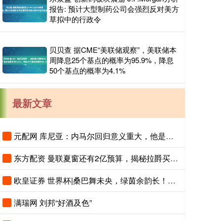
报告: 预计大型制药公司会强烈反对美方
草拟中的行政令
贝贝查 据CME“美联储观察”，美联储本
周降息25个基点的概率为95.9%，降息
50个基点的概率为4.1%
最新文章
元配网 库尼亚：内马尔回归意义重大，他是队内很多球员的偶像
东方配资 曼联夏窗还有2亿预算，揭秘拉爵买人价格上限！恐无新援参与集训
欧皇证券 世界杯|桑巴舞未央，绿茵余韵长！内马尔出场，圆梦“最后一舞”
满瑞网 刘邦“好酒及色”