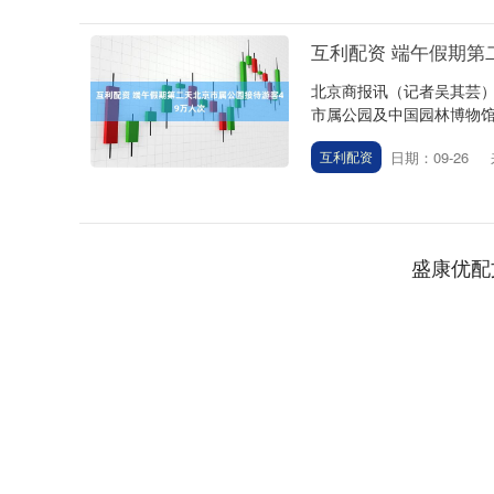
互利配资 端午假期第
北京商报讯（记者吴其芸）
市属公园及中国园林博物馆共
日期：09-26
互利配资
深证成指
14130.58
.22
0.32%
-13.62
-0
盛康优配