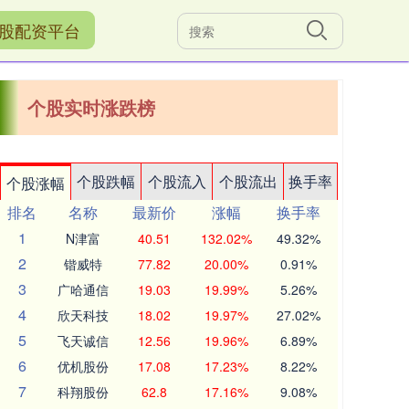
股配资平台
个股实时涨跌榜
个股跌幅
个股流入
个股流出
换手率
个股涨幅
排名
名称
最新价
涨幅
换手率
1
N津富
40.51
132.02%
49.32%
2
锴威特
77.82
20.00%
0.91%
3
广哈通信
19.03
19.99%
5.26%
4
欣天科技
18.02
19.97%
27.02%
5
飞天诚信
12.56
19.96%
6.89%
6
优机股份
17.08
17.23%
8.22%
7
科翔股份
62.8
17.16%
9.08%