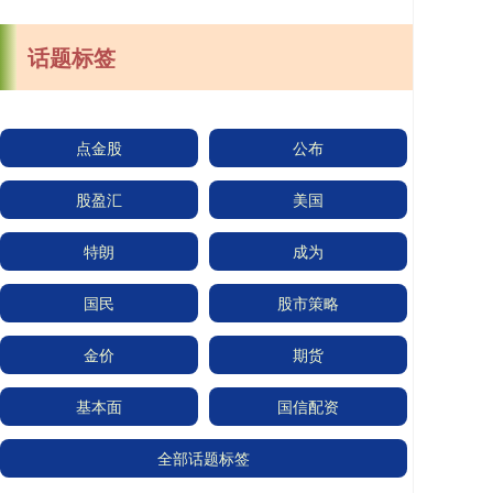
话题标签
点金股
公布
股盈汇
美国
特朗
成为
国民
股市策略
金价
期货
基本面
国信配资
全部话题标签