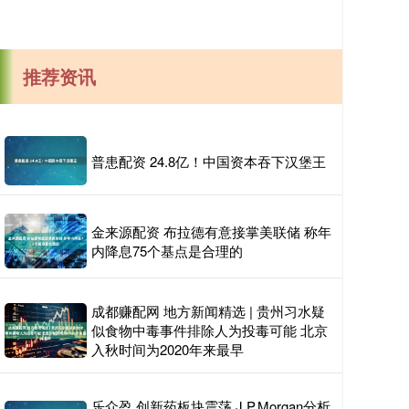
推荐资讯
普患配资 24.8亿！中国资本吞下汉堡王
金来源配资 布拉德有意接掌美联储 称年
内降息75个基点是合理的
成都赚配网 地方新闻精选 | 贵州习水疑
似食物中毒事件排除人为投毒可能 北京
入秋时间为2020年来最早
乐众盈 创新药板块震荡 J.P.Morgan分析