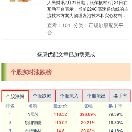
人民财讯7月21日电，沃尔核材7月21日在
互动平台表示，当前224G高速通信线的主
流技术方案为物理发泡技术和实心材料技
术，公司凭此两项技术方案开发的224G高
查看：
104
分类：
正规炒股配资平
速....
台
盛康优配文章已加载完成
个股实时涨跌榜
个股跌幅
个股流入
个股流出
换手率
个股涨幅
排名
名称
最新价
涨幅
换手率
1
N展芯
116.52
396.89%
79.39%
2
锐翔智能
110.02
20.21%
16.80%
3
志特新材
14.8
20.03%
14.18%