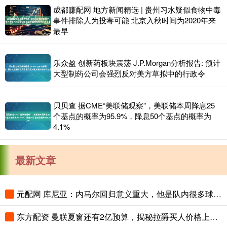
成都赚配网 地方新闻精选 | 贵州习水疑似食物中毒
事件排除人为投毒可能 北京入秋时间为2020年来
最早
乐众盈 创新药板块震荡 J.P.Morgan分析报告: 预计
大型制药公司会强烈反对美方草拟中的行政令
贝贝查 据CME“美联储观察”，美联储本周降息25
个基点的概率为95.9%，降息50个基点的概率为
4.1%
最新文章
元配网 库尼亚：内马尔回归意义重大，他是队内很多球员的偶像
东方配资 曼联夏窗还有2亿预算，揭秘拉爵买人价格上限！恐无新援参与集训