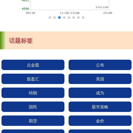
话题标签
点金股
公布
股盈汇
美国
特朗
成为
国民
股市策略
期货
金价