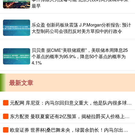
最早
乐众盈 创新药板块震荡 J.P.Morgan分析报告: 预计
大型制药公司会强烈反对美方草拟中的行政令
贝贝查 据CME“美联储观察”，美联储本周降息25
个基点的概率为95.9%，降息50个基点的概率为
4.1%
最新文章
元配网 库尼亚：内马尔回归意义重大，他是队内很多球员的偶像
东方配资 曼联夏窗还有2亿预算，揭秘拉爵买人价格上限！恐无新援参与集训
欧皇证券 世界杯|桑巴舞未央，绿茵余韵长！内马尔出场，圆梦“最后一舞”