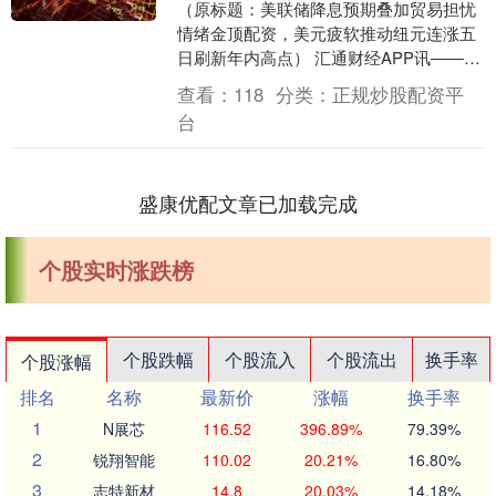
（原标题：美联储降息预期叠加贸易担忧
情绪金顶配资，美元疲软推动纽元连涨五
日刷新年内高点） 汇通财经APP讯——周
二亚洲时段，纽元兑美元（NZD/USD）延
查看：
118
分类：
正规炒股配资平
续此前....
台
盛康优配文章已加载完成
个股实时涨跌榜
个股跌幅
个股流入
个股流出
换手率
个股涨幅
排名
名称
最新价
涨幅
换手率
1
N展芯
116.52
396.89%
79.39%
2
锐翔智能
110.02
20.21%
16.80%
3
志特新材
14.8
20.03%
14.18%