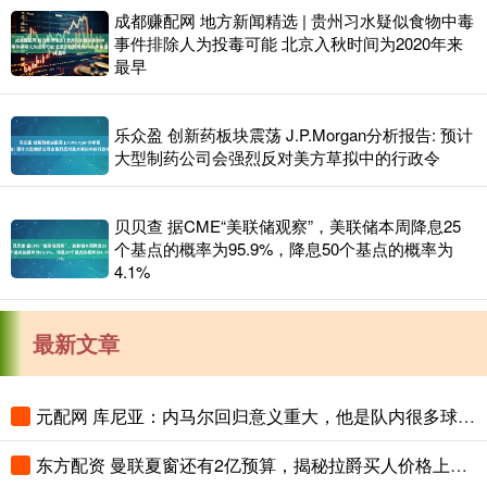
成都赚配网 地方新闻精选 | 贵州习水疑似食物中毒
事件排除人为投毒可能 北京入秋时间为2020年来
最早
乐众盈 创新药板块震荡 J.P.Morgan分析报告: 预计
大型制药公司会强烈反对美方草拟中的行政令
贝贝查 据CME“美联储观察”，美联储本周降息25
个基点的概率为95.9%，降息50个基点的概率为
4.1%
最新文章
元配网 库尼亚：内马尔回归意义重大，他是队内很多球员的偶像
东方配资 曼联夏窗还有2亿预算，揭秘拉爵买人价格上限！恐无新援参与集训